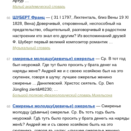
Артур …
Малый академический словарь
ШУБЕРТ Франц
— ( 31 I 1797, Лихтенталь, близ Вены 19 XI
66
1828, Вена) Доверчивый, откровенный, неспособный на
предательство, общительный, разговорчивый в радостном
настроении кто знал его другим? Из воспоминаний друзей
Ф. Шуберт первый великий композитор романтик …
Музыкальный словарь
смиренье молодцу(девичье) ожерелье
— Ср. В тот год
67
был неурожай. Где тут было просить у брата денег на
наряды жене? Андрей же и с своею хозяйкою был на это
скупенек, говоря в шутку: лучшее ожерелье женино
смиренье ... Данилевский. Христос сеятель. Ср. Den
Jüngling ziert&#8230; …
Большой толково-фразеологический словарь Михельсона
Смиренье молодцу(девичье) ожерелье
— Смиренье
68
молодцу (дѣвичье) ожерелье. Ср. Въ тотъ годъ былъ
неурожай. Гдѣ тутъ было просить у брата денегъ на наряды
женѣ? Андрей же и съ своею хозяйкою былъ на это
скупенекъ, говоря въ шутку: «лучшее ожерелье женино