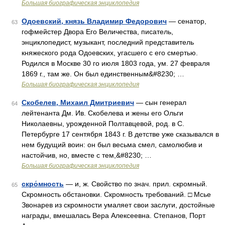
Большая биографическая энциклопедия
Одоевский, князь Владимир Федорович
— сенатор,
63
гофмейстер Двора Его Величества, писатель,
энциклопедист, музыкант, последний представитель
княжеского рода Одоевских, угасшего с его смертью.
Родился в Москве 30 го июля 1803 года, ум. 27 февраля
1869 г., там же. Он был единственным&#8230; …
Большая биографическая энциклопедия
Скобелев, Михаил Дмитриевич
— сын генерал
64
лейтенанта Дм. Ив. Скобелева и жены его Ольги
Николаевны, урожденной Полтавцевой, род. в С.
Петербурге 17 сентября 1843 г. В детстве уже сказывался в
нем будущий воин: он был весьма смел, самолюбив и
настойчив, но, вместе с тем,&#8230; …
Большая биографическая энциклопедия
скро́мность
— и, ж. Свойство по знач. прил. скромный.
65
Скромность обстановки. Скромность требований. □ Мсье
Звонарев из скромности умаляет свои заслуги, достойные
награды, вмешалась Вера Алексеевна. Степанов, Порт