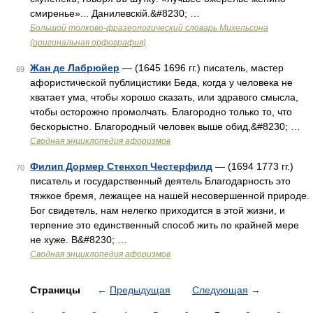
смиренье»... Данилевскій.&#8230; …
Большой толково-фразеологический словарь Михельсона
(оригинальная орфография)
Жан де Лабрюйер
— (1645 1696 гг.) писатель, мастер
69
афористической публицистики Беда, когда у человека не
хватает ума, чтобы хорошо сказать, или здравого смысла,
чтобы осторожно промолчать. Благородно только то, что
бескорыстно. Благородный человек выше обид,&#8230; …
Сводная энциклопедия афоризмов
Филип Дормер Стенхоп Честерфилд
— (1694 1773 гг.)
70
писатель и государственный деятель Благодарность это
тяжкое бремя, лежащее на нашей несовершенной природе.
Бог свидетель, нам нелегко приходится в этой жизни, и
терпение это единственный способ жить по крайней мере
не хуже. В&#8230; …
Сводная энциклопедия афоризмов
Страницы
←
Предыдущая
Следующая
→