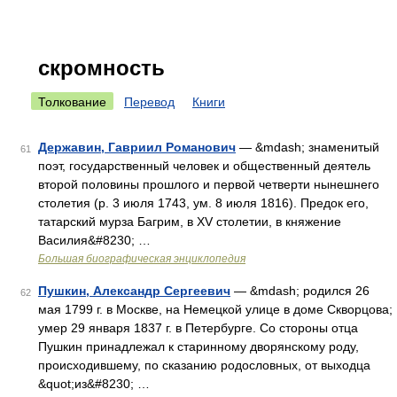
скромность
Толкование
Перевод
Книги
Державин, Гавриил Романович
— &mdash; знаменитый
61
поэт, государственный человек и общественный деятель
второй половины прошлого и первой четверти нынешнего
столетия (р. 3 июля 1743, ум. 8 июля 1816). Предок его,
татарский мурза Багрим, в ХV столетии, в княжение
Василия&#8230; …
Большая биографическая энциклопедия
Пушкин, Александр Сергеевич
— &mdash; родился 26
62
мая 1799 г. в Москве, на Немецкой улице в доме Скворцова;
умер 29 января 1837 г. в Петербурге. Со стороны отца
Пушкин принадлежал к старинному дворянскому роду,
происходившему, по сказанию родословных, от выходца
&quot;из&#8230; …